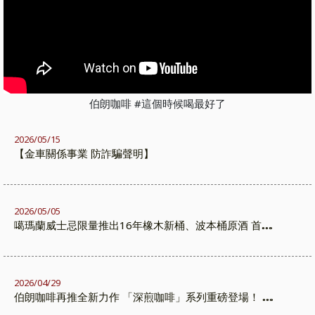
伯朗咖啡 #這個時候喝最好了
2026/05/15
【金車關係事業 防詐騙聲明】
2026/05/05
噶瑪蘭威士忌限量推出16年橡木新桶、波本桶原酒 首度
於非酒庫熟成 在旅人與山嵐之間熟成的限量之作
2026/04/29
伯朗咖啡再推全新力作 「深煎咖啡」系列重磅登場！ 攜
手代言人-棒球國手 張育成 轟出深遂風味新高度