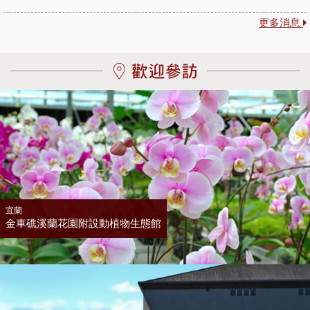
更多消息
宜蘭
金車礁溪蘭花園附設動植物生態館