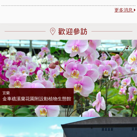
更多消息
宜蘭
金車礁溪蘭花園附設動植物生態館