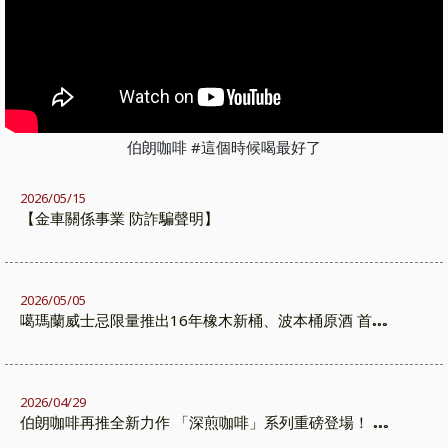
伯朗咖啡 #這個時候喝最好了
2026/05/15
【金車關係事業 防詐騙聲明】
2026/05/05
噶瑪蘭威士忌限量推出16年橡木新桶、波本桶原酒 首度
於非酒庫熟成 在旅人與山嵐之間熟成的限量之作
2026/04/29
伯朗咖啡再推全新力作 「深煎咖啡」系列重磅登場！ 攜
手代言人-棒球國手 張育成 轟出深遂風味新高度