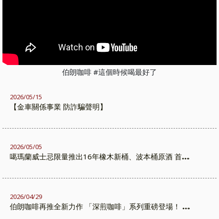
伯朗咖啡 #這個時候喝最好了
2026/05/15
【金車關係事業 防詐騙聲明】
2026/05/05
噶瑪蘭威士忌限量推出16年橡木新桶、波本桶原酒 首度
於非酒庫熟成 在旅人與山嵐之間熟成的限量之作
2026/04/29
伯朗咖啡再推全新力作 「深煎咖啡」系列重磅登場！ 攜
手代言人-棒球國手 張育成 轟出深遂風味新高度