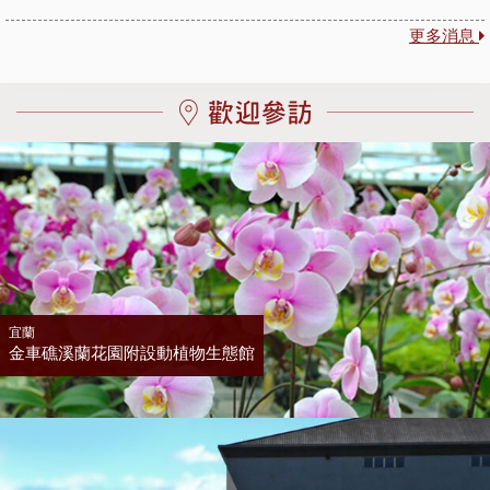
更多消息
宜蘭
金車礁溪蘭花園附設動植物生態館