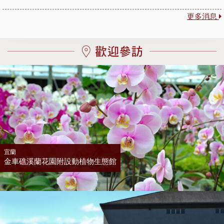
更多消息
宜蘭
金車礁溪蘭花園附設動植物生態館