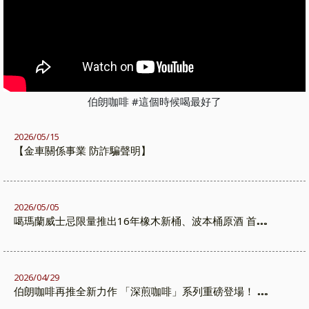
伯朗咖啡 #這個時候喝最好了
2026/05/15
【金車關係事業 防詐騙聲明】
2026/05/05
噶瑪蘭威士忌限量推出16年橡木新桶、波本桶原酒 首度
於非酒庫熟成 在旅人與山嵐之間熟成的限量之作
2026/04/29
伯朗咖啡再推全新力作 「深煎咖啡」系列重磅登場！ 攜
手代言人-棒球國手 張育成 轟出深遂風味新高度