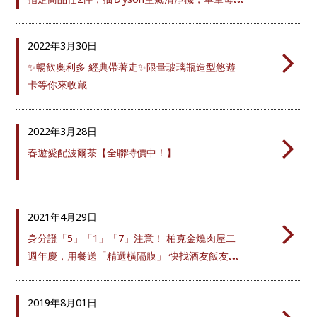
指定商品任2件，抽Ｄyson空氣清淨機，單筆每滿
129元，現折５元
2022年
3月30日
✨暢飲奧利多 經典帶著走✨限量玻璃瓶造型悠遊
卡等你來收藏
2022年
3月28日
春遊愛配波爾茶【全聯特價中！】
2021年
4月29日
身分證「5」「1」「7」注意！ 柏克金燒肉屋二
週年慶，用餐送「精選橫隔膜」 快找酒友飯友一
起湊，最多送出重達500克
2019年
8月01日