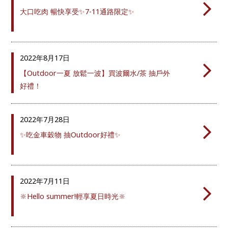
大口吃肉 暢快享受✨7-11通路限定✨
2022年
8月17日
【Outdoor一夏 放鬆一波】買波爾水/茶 抽戶外
好禮！
2022年
7月28日
✨吃金車穀物 抽Outdoor好禮✨
2022年
7月11日
🔆Hello summer!輕享夏日時光🔆