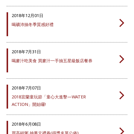
2018年
12月01日
喝礦沛抽冬季質感好禮
2018年
7月31日
喝麥汁吃美食 買麥汁一手抽五星級飯店餐券
2018年
7月07日
2018宜蘭童玩節「童心大進擊—WATER
ACTION」開始囉!
2018年
6月08日
買高頓粥 抽萬元禮券(得獎名單公佈)