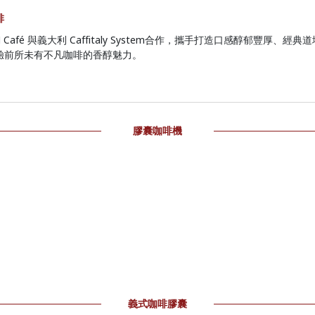
啡
N Café 與義大利 Caffitaly System合作，攜手打造口感醇郁豐厚、經
驗前所未有不凡咖啡的香醇魅力。
膠囊咖啡機
義式咖啡膠囊