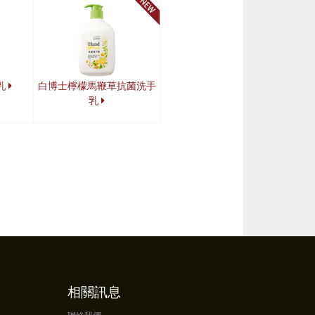
乳
白博士檸檬馬鞭草抗菌洗手
乳
相關訊息