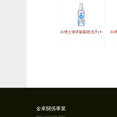
白博士潔淨凝露(乾洗手)
白
金車關係事業