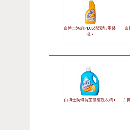
白博士浴廁PLUS清潔劑/重裝
白
瓶
白博士防螨抗菌濃縮洗衣精
白